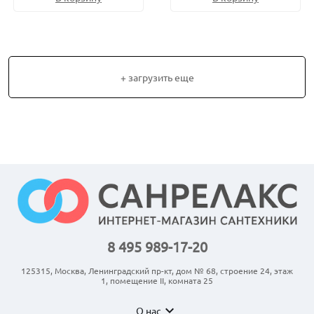
+ загрузить еще
8 495 989-17-20
125315, Москва, Ленинградский пр-кт, дом № 68, строение 24, этаж
1, помещение II, комната 25
expand_more
О нас