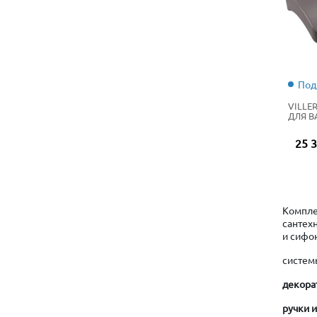
Под
VILLE
ДЛЯ В
25 3
Компле
сантех
и сифо
систе
декора
ручки 