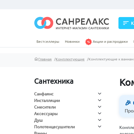
sort
К
Бестселлеры
Новинки
Акции и распродажи
Главная
Комплектующие
Комплектующие к ваннам
Ко
Сантехника
Санфаянс
Инсталляции
🎉
Смесители
Про
Аксессуары
Душ
Полотенцесушители
Компле
Ванны
долгов