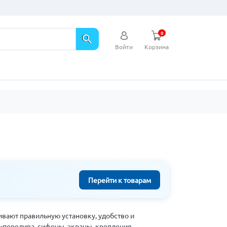
0
search
Войти
Корзина
Перейти к товарам
вают правильную установку, удобство и
-перелива, сифоны, экраны, крепления,