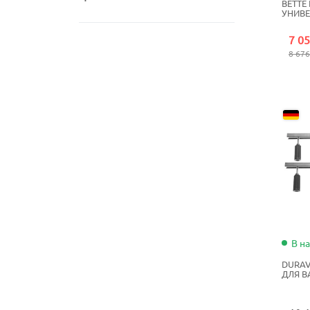
BETTE
УНИВ
7 05
8 676
В н
DURAV
ДЛЯ 