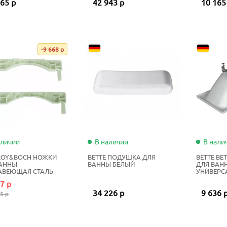
65 р
42 943 р
10 165
-9 668 р
аличии
В наличии
В нали
ROY&BOCH НОЖКИ
BETTE ПОДУШКА ДЛЯ
BETTE BE
ВАННЫ
ВАННЫ БЕЛЫЙ
ДЛЯ ВАН
АВЕЮЩАЯ СТАЛЬ
УНИВЕРС
7 р
34 226 р
9 636 
5 р