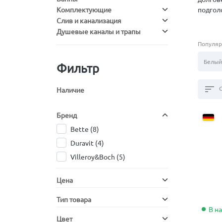
Комплектующие
подгол
Слив и канализация
Душевые каналы и трапы
Популяр
Белый
Фильтр
sort
Наличие
Бренд
Bette
(8)
Duravit
(4)
Villeroy&Boch
(5)
Цена
Тип товара
В н
Цвет