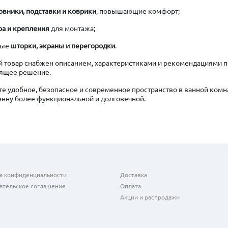
овники, подставки и коврики
, повышающие комфорт;
ра и крепления
для монтажа;
ные
шторки, экраны и перегородки
.
 товар снабжен описанием, характеристиками и рекомендациями по
ящее решение.
те удобное, безопасное и современное пространство в ванной ко
анну более функциональной и долговечной.
а конфиденциальности
Доставка
ательское соглашение
Оплата
Акции и распродажи