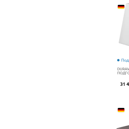
Под
DURAV
ПОДГ
31 4