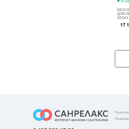
В н
KEUCO
ДЛЯ У
ХРОМ
17 1
Политик
Пользов