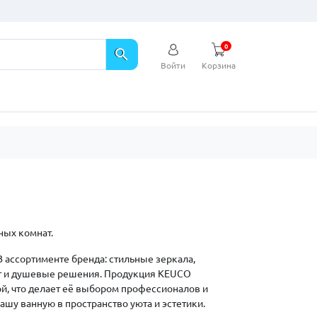
0
search
Войти
Корзина
ных комнат.
 ассортименте бренда: стильные зеркала,
ат и душевые решения. Продукция KEUCO
й, что делает её выбором профессионалов и
шу ванную в пространство уюта и эстетики.