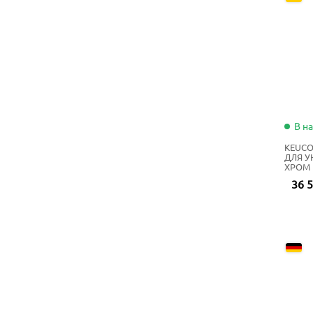
В н
KEUCO
ДЛЯ У
ХРОМ
36 5