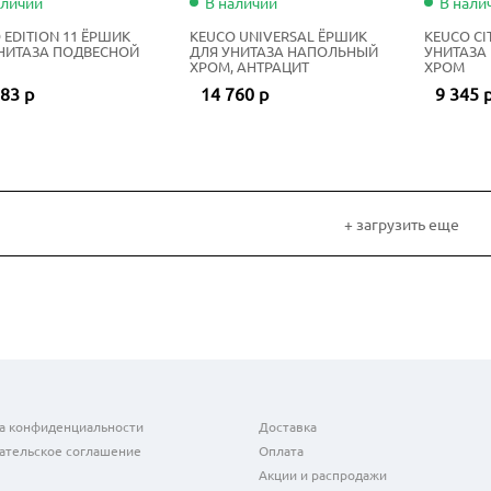
аличии
В наличии
В нали
 EDITION 11 ЁРШИК
KEUCO UNIVERSAL ЁРШИК
KEUCO CI
НИТАЗА ПОДВЕСНОЙ
ДЛЯ УНИТАЗА НАПОЛЬНЫЙ
УНИТАЗА
ХРОМ, АНТРАЦИТ
ХРОМ
83 р
14 760 р
9 345 
+ загрузить еще
а конфиденциальности
Доставка
ательское соглашение
Оплата
Акции и распродажи