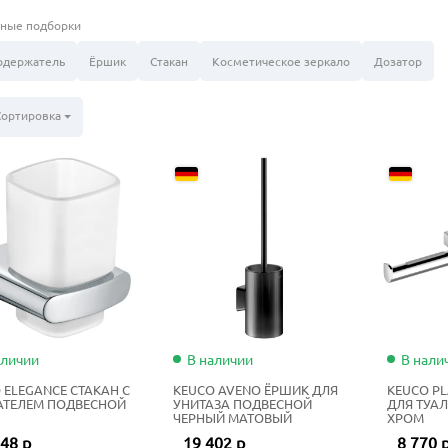
ные подборки
одержатель
Ёршик
Стакан
Косметическое зеркало
Дозатор
Сортировка
аличии
В наличии
В нали
 ELEGANCE СТАКАН С
KEUCO AVENO ЁРШИК ДЛЯ
KEUCO P
АТЕЛЕМ ПОДВЕСНОЙ
УНИТАЗА ПОДВЕСНОЙ
ДЛЯ ТУА
ЧЕРНЫЙ МАТОВЫЙ
ХРОМ
48 р
19 402 р
8 770 