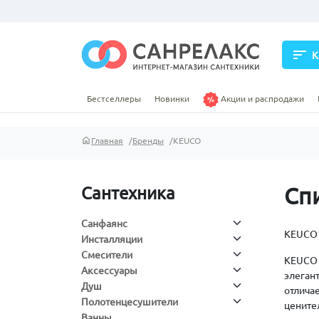
sort
К
Бестселлеры
Новинки
Акции и распродажи
Главная
Бренды
KEUCO
Сп
Сантехника
Санфаянс
KEUCO 
Инсталляции
Смесители
KEUCO 
Аксессуары
элеган
Душ
отлича
Полотенцесушители
цените
Ванны