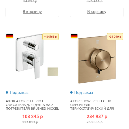
94 097 р
376 411 р
ШЛИФОВАННОЕ
В корзину
В корзину
-10 568 р
-24 049 р
Под заказ
Под заказ
AXOR AXOR CITTERIO E
AXOR SHOWER SELECT ID
СМЕСИТЕЛЬ ДЛЯ ДУША НА 2
СМЕСИТЕЛЬ
ПОТРЕБИТЕЛЯ BRUSHED NICKEL
ТЕРМОСТАТИЧЕСКИЙ ДЛЯ
ДУША НА 2 ПОТРЕБИТЕЛЯ
103 245 р
234 937 р
BRUSHED BRONZE
113 813 р
258 986 р