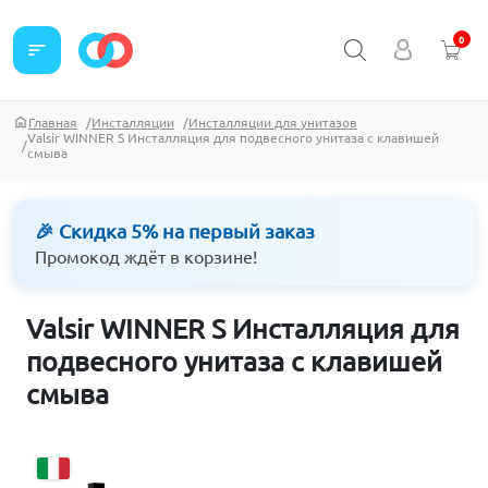
0
sort
Главная
Инсталляции
Инсталляции для унитазов
Valsir WINNER S Инсталляция для подвесного унитаза с клавишей
смыва
🎉 Скидка 5% на первый заказ
Промокод ждёт в корзине!
Valsir WINNER S Инсталляция для
подвесного унитаза с клавишей
смыва