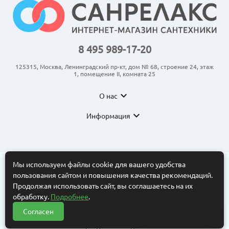
8 495 989-17-20
125315, Москва, Ленинградский пр-кт, дом № 68, строение 24, этаж
1, помещение II, комната 25
expand_more
О нас
expand_more
Информация
Мы используем файлы cookie для вашего удобства
пользования сайтом и повышения качества рекомендаций.
© 2011-2026 ООО “АНКОМ”
Все торговые марки принадлежат их владельцам. Копирование
Продолжая использовать сайт, вы соглашаетесь на их
составляющих частей сайта в какой бы то ни было форме без
обработку.
Подробнее
.
разрешения владельца авторских прав запрещено. Интернет-
магазин носит исключительно информационный характер.
Согласен
Нужна помощь?
Информационные материалы, размеры, фото и цены сайта не
?
являются публичной офертой, определяемой положениями Статьи
437 Гражданского кодекса РФ.