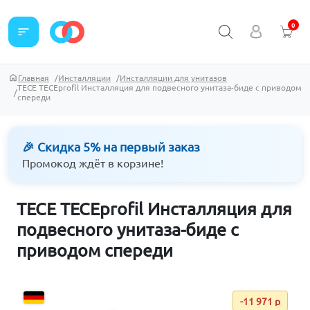
0
sort
Главная
Инсталляции
Инсталляции для унитазов
TECE TECEprofil Инсталляция для подвесного унитаза-биде с приводом
спереди
🎉 Скидка 5% на первый заказ
Промокод ждёт в корзине!
TECE TECEprofil Инсталляция для
подвесного унитаза-биде с
приводом спереди
-11 971 р