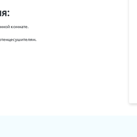
я:
анной комнате.
отенцесушителям.