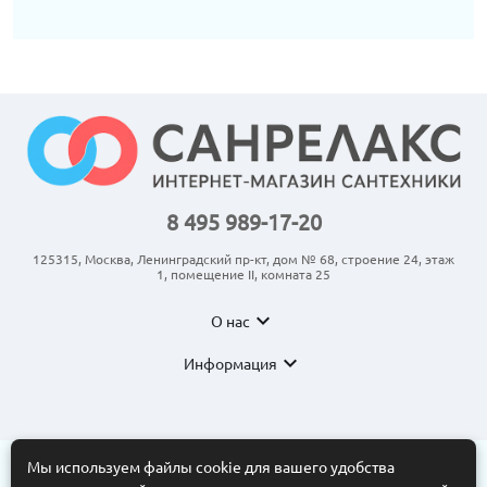
8 495 989-17-20
125315, Москва, Ленинградский пр-кт, дом № 68, строение 24, этаж
1, помещение II, комната 25
expand_more
О нас
expand_more
Информация
Мы используем файлы cookie для вашего удобства