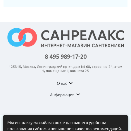
8 495 989-17-20
125315, Москва, Ленинградский пр-кт, дом № 68, строение 24, этаж
1, помещение II, комната 25
expand_more
О нас
expand_more
Информация
Мы используем файлы cookie для вашего удобства
пользования сайтом и повышения качества рекомендаций.
© 2011-2026 ООО “АНКОМ”