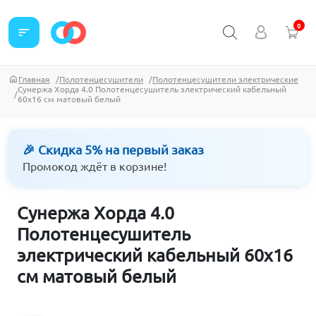
0
sort
Главная
Полотенцесушители
Полотенцесушители электрические
Сунержа Хорда 4.0 Полотенцесушитель электрический кабельный
60х16 см матовый белый
🎉 Скидка 5% на первый заказ
Промокод ждёт в корзине!
Сунержа Хорда 4.0
Полотенцесушитель
электрический кабельный 60х16
см матовый белый