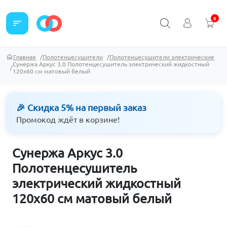
0
sort
Главная
Полотенцесушители
Полотенцесушители электрические
Сунержа Аркус 3.0 Полотенцесушитель электрический жидкостный
120х60 см матовый белый
🎉 Скидка 5% на первый заказ
Промокод ждёт в корзине!
Сунержа Аркус 3.0
Полотенцесушитель
электрический жидкостный
120х60 см матовый белый