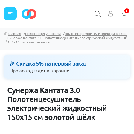
0
sort
Главная
Полотенцесушители
Полотенцесушители электрические
Сунержа Кантата 3.0 Полотенцесушитель электрический жидкостный
150х15 см золотой шёлк
🎉 Скидка 5% на первый заказ
Промокод ждёт в корзине!
Сунержа Кантата 3.0
Полотенцесушитель
электрический жидкостный
150х15 см золотой шёлк