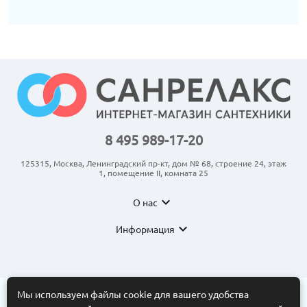
8 495 989-17-20
125315, Москва, Ленинградский пр-кт, дом № 68, строение 24, этаж
1, помещение II, комната 25
expand_more
О нас
expand_more
Информация
Мы используем файлы cookie для вашего удобства