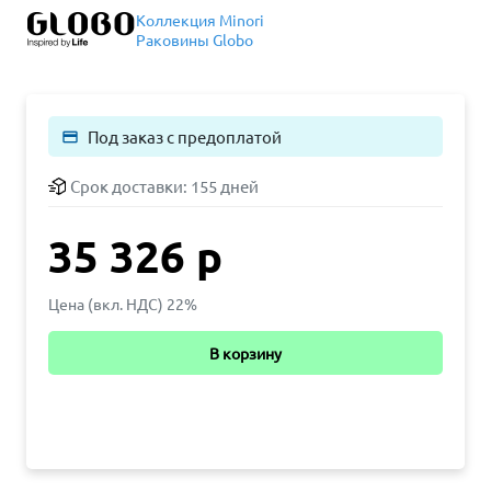
Коллекция Minori
Раковины Globo
Под заказ с предоплатой
payment
Срок доставки:
155 дней
35 326 р
Цена (вкл. НДС) 22%
В корзину