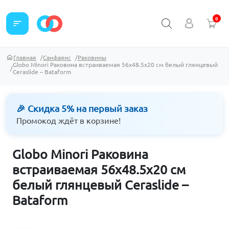
0
sort
Главная
Санфаянс
Раковины
Globo Minori Раковина встраиваемая 56x48.5x20 см белый глянцевый
Ceraslide – Bataform
🎉 Скидка 5% на первый заказ
Промокод ждёт в корзине!
Globo Minori Раковина
встраиваемая 56x48.5x20 см
белый глянцевый Ceraslide –
Bataform