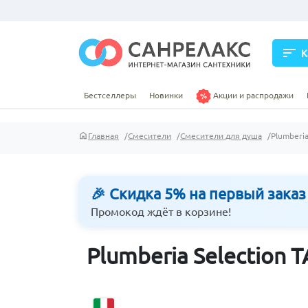
sort
К
Бестселлеры
Новинки
Акции и распродажи
Главная
Смесители
Смесители для душа
Plumberi
🎉 Скидка 5% на первый заказ
Промокод ждёт в корзине!
Plumberia Selection 