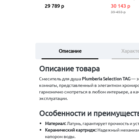
29 789 р
30 143 р
39 493 р
Описание
Характ
Описание товара
Смеситель для душа
Plumberia Selection TAG
— э
комнаты, представленный в элегантном хромир
гармонично смотреться в любом интерьере, а к
эксплуатации.
Особенности и преимуществ
Материал:
Латунь, гарантирует прочность и ус
Керамический картридж:
Надежный механизм,
напором воды.