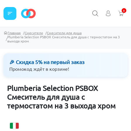
0
sort
Главная
Смесители
Смесители для душа
Plumberia Selection PSBOX Смеситель для душа с термостатом на 3
выхода хром
🎉 Скидка 5% на первый заказ
Промокод ждёт в корзине!
Plumberia Selection PSBOX
Смеситель для душа с
термостатом на 3 выхода хром