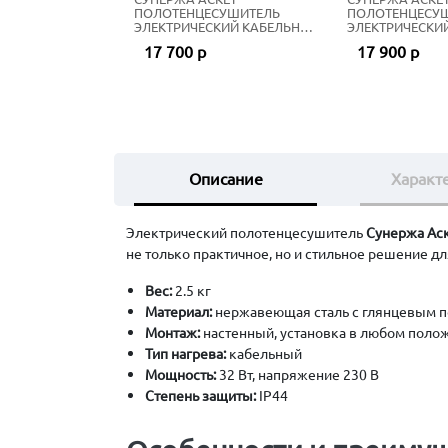
ПОЛОТЕНЦЕСУШИТЕЛЬ
ПОЛОТЕНЦЕСУ
ЭЛЕКТРИЧЕСКИЙ КАБЕЛЬНЫЙ
ЭЛЕКТРИЧЕСКИ
165Х2 СМ ТЁМНЫЙ ТИТАН
165Х2 СМ МАТ
17 700 р
17 900 р
МУАР
Описание
Характ
Электрический полотенцесушитель
Сунержа Ас
не только практичное, но и стильное решение д
Вес:
2.5 кг
Материал:
нержавеющая сталь с глянцевым 
Монтаж:
настенный, установка в любом поло
Тип нагрева:
кабельный
Мощность:
32 Вт, напряжение 230 В
Степень защиты:
IP44