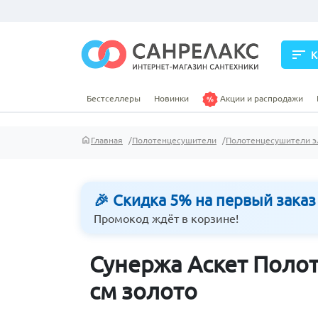
sort
К
Бестселлеры
Новинки
Акции и распродажи
Главная
Полотенцесушители
Полотенцесушители э
🎉 Скидка 5% на первый заказ
Промокод ждёт в корзине!
Сунержа Аскет Поло
см золото