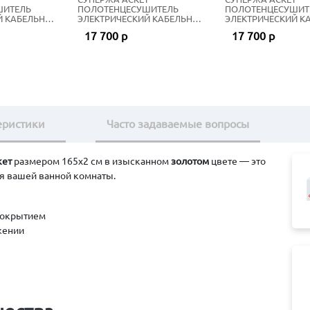
ШИТЕЛЬ
ПОЛОТЕНЦЕСУШИТЕЛЬ
ПОЛОТЕНЦЕСУШИТ
Й КАБЕЛЬНЫЙ
ЭЛЕКТРИЧЕСКИЙ КАБЕЛЬНЫЙ
ЭЛЕКТРИЧЕСКИЙ К
ОВЫЙ БЕЛЫЙ
165Х2 СМ МАТОВЫЙ ЧЁРНЫЙ
165Х2 СМ ЗОЛОТО
17 700 р
17 700 р
еристики
Часто задаваемые вопросы
кет
размером 165х2 см в изысканном
золотом
цвете — это
ля вашей ванной комнаты.
покрытием
жении