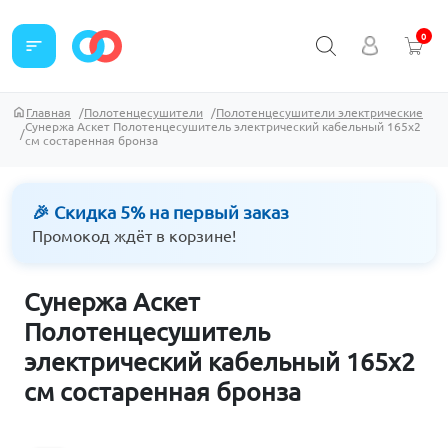
0
sort
Главная
Полотенцесушители
Полотенцесушители электрические
Сунержа Аскет Полотенцесушитель электрический кабельный 165х2
см состаренная бронза
🎉 Скидка 5% на первый заказ
Промокод ждёт в корзине!
Сунержа Аскет
Полотенцесушитель
электрический кабельный 165х2
см состаренная бронза