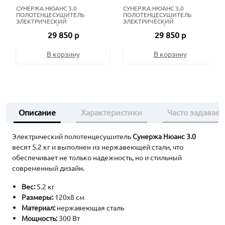
СУНЕРЖА НЮАНС 3.0
СУНЕРЖА НЮАНС 3.0
ПОЛОТЕНЦЕСУШИТЕЛЬ
ПОЛОТЕНЦЕСУШИТЕЛЬ
ЭЛЕКТРИЧЕСКИЙ
ЭЛЕКТРИЧЕСКИЙ
ЖИДКОСТНЫЙ 120Х8 СМ
ЖИДКОСТНЫЙ 120Х8 СМ
29 850 р
29 850 р
ТЁМНЫЙ ТИТАН МУАР
МАТОВЫЙ БЕЛЫЙ
В корзину
В корзину
Описание
Характеристики
Часто задавае
Электрический полотенцесушитель
Сунержа Нюанс 3.0
весят 5.2 кг и выполнен из нержавеющей стали, что
обеспечивает не только надежность, но и стильный
современный дизайн.
Вес:
5.2 кг
Размеры:
120х8 см
Материал:
нержавеющая сталь
Мощность:
300 Вт