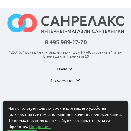
8 495 989-17-20
125315, Москва, Ленинградский пр-кт, дом № 68, строение 24, этаж
1, помещение II, комната 25
expand_more
О нас
expand_more
Информация
Мы используем файлы cookie для вашего удобства
пользования сайтом и повышения качества рекомендаций.
© 2011-2026 ООО “АНКОМ”
Все торговые марки принадлежат их владельцам. Копирование
Продолжая использовать сайт, вы соглашаетесь на их
составляющих частей сайта в какой бы то ни было форме без
обработку.
Подробнее
.
разрешения владельца авторских прав запрещено. Интернет-
магазин носит исключительно информационный характер.