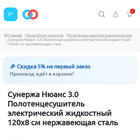
0
sort
Главная
Полотенцесушители
Полотенцесушители электрические
Сунержа Нюанс 3.0 Полотенцесушитель электрический жидкостный
120х8 см нержавеющая сталь
🎉 Скидка 5% на первый заказ
Промокод ждёт в корзине!
Сунержа Нюанс 3.0
Полотенцесушитель
электрический жидкостный
120х8 см нержавеющая сталь