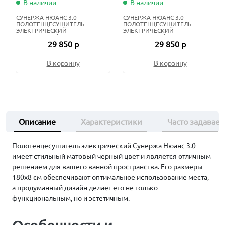
В наличии
В наличии
СУНЕРЖА НЮАНС 3.0
СУНЕРЖА НЮАНС 3.0
ПОЛОТЕНЦЕСУШИТЕЛЬ
ПОЛОТЕНЦЕСУШИТЕЛЬ
ЭЛЕКТРИЧЕСКИЙ
ЭЛЕКТРИЧЕСКИЙ
ЖИДКОСТНЫЙ 120Х8 СМ
ЖИДКОСТНЫЙ 120Х8 СМ
29 850 р
29 850 р
ТЁМНЫЙ ТИТАН МУАР
МАТОВЫЙ БЕЛЫЙ
В корзину
В корзину
Описание
Характеристики
Часто задавае
Полотенцесушитель электрический Сунержа Нюанс 3.0
имеет стильный матовый черный цвет и является отличным
решением для вашего ванной пространства. Его размеры
180х8 см обеспечивают оптимальное использование места,
а продуманный дизайн делает его не только
функциональным, но и эстетичным.