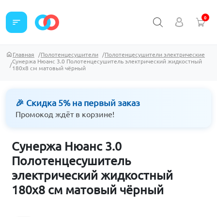
0
sort
Главная
Полотенцесушители
Полотенцесушители электрические
Сунержа Нюанс 3.0 Полотенцесушитель электрический жидкостный
180х8 см матовый чёрный
🎉 Скидка 5% на первый заказ
Промокод ждёт в корзине!
Сунержа Нюанс 3.0
Полотенцесушитель
электрический жидкостный
180х8 см матовый чёрный