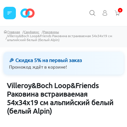
0
sort
Главная
Санфаянс
Раковины
Villeroy&Boch Loop&Friends Раковина встраиваемая 54x34x19 см
альпийский белый (белый Alpin)
🎉 Скидка 5% на первый заказ
Промокод ждёт в корзине!
Villeroy&Boch Loop&Friends
Раковина встраиваемая
54x34x19 см альпийский белый
(белый Alpin)