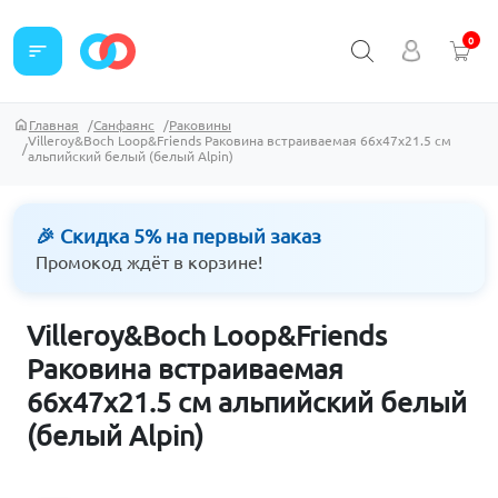
0
sort
Главная
Санфаянс
Раковины
Villeroy&Boch Loop&Friends Раковина встраиваемая 66x47x21.5 см
альпийский белый (белый Alpin)
🎉 Скидка 5% на первый заказ
Промокод ждёт в корзине!
Villeroy&Boch Loop&Friends
Раковина встраиваемая
66x47x21.5 см альпийский белый
(белый Alpin)