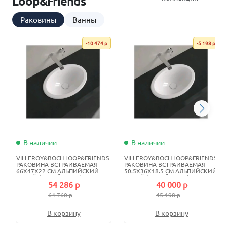
Loop&Friends
Раковины
Ванны
-10 474 р
-5 198 р
В наличии
В наличии
VILLEROY&BOCH LOOP&FRIENDS
VILLEROY&BOCH LOOP&FRIENDS
РАКОВИНА ВСТРАИВАЕМАЯ
РАКОВИНА ВСТРАИВАЕМАЯ
66X47X22 СМ АЛЬПИЙСКИЙ
50.5X36X18.5 СМ АЛЬПИЙСКИЙ
БЕЛЫЙ (БЕЛЫЙ ALPIN)
БЕЛЫЙ (БЕЛЫЙ ALPIN)
54 286 р
40 000 р
64 760 р
45 198 р
В корзину
В корзину