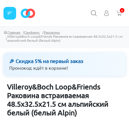
0
sort
Главная
Санфаянс
Раковины
Villeroy&Boch Loop&Friends Раковина встраиваемая 48.5x32.5x21.5 см
альпийский белый (белый Alpin)
🎉 Скидка 5% на первый заказ
Промокод ждёт в корзине!
Villeroy&Boch Loop&Friends
Раковина встраиваемая
48.5x32.5x21.5 см альпийский
белый (белый Alpin)