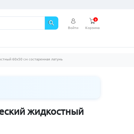
0
search
Войти
Корзина
стный 60х50 см состаренная латунь
ческий жидкостный