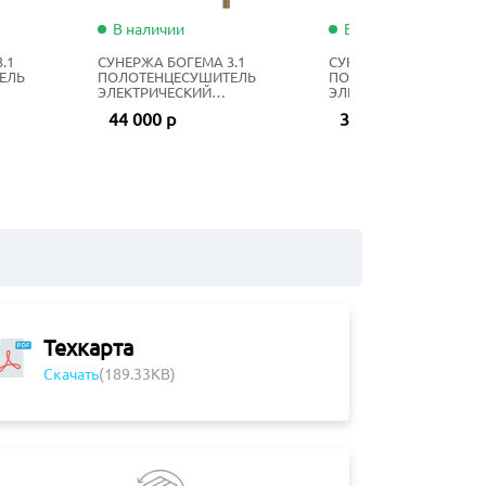
В наличии
В наличии
.1
СУНЕРЖА БОГЕМА 3.1
СУНЕРЖА БОГЕМА 3.1
ЕЛЬ
ПОЛОТЕНЦЕСУШИТЕЛЬ
ПОЛОТЕНЦЕСУШИТЕЛ
ЭЛЕКТРИЧЕСКИЙ
ЭЛЕКТРИЧЕСКИЙ
0 СМ
ЖИДКОСТНЫЙ 80Х40 СМ
ЖИДКОСТНЫЙ 80Х40 С
44 000 р
39 200 р
ЗОЛОТОЙ ШЁЛК
МАТОВЫЙ ЧЁРНЫЙ
Техкарта
Скачать
(189.33KB)