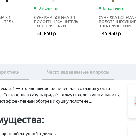
В наличии
В наличии
А 3.1
СУНЕРЖА БОГЕМА 3.1
СУНЕРЖА БОГЕМА 3
ШИТЕЛЬ
ПОЛОТЕНЦЕСУШИТЕЛЬ
ПОЛОТЕНЦЕСУШИТ
Й
ЭЛЕКТРИЧЕСКИЙ
ЭЛЕКТРИЧЕСКИЙ
00Х40 СМ
ЖИДКОСТНЫЙ 120Х60 СМ
ЖИДКОСТНЫЙ 80Х5
50 850 р
45 950 р
НЫЙ
МАТОВЫЙ БЕЛЫЙ
ЗОЛОТОЙ ШЁЛК
еристики
Часто задаваемые вопросы
ма 3.1 — это идеальное решение для создания уюта и
 Состаренная латунь придаёт этому изделию уникальность,
ют эффективный обогрев и сушку полотенец.
мущества:
таренной латунной отделке.