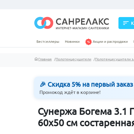
sort
К
Бестселлеры
Новинки
Акции и распродажи
Главная
Полотенцесушители
Полотенцесушители э
🎉 Скидка 5% на первый заказ
Промокод ждёт в корзине!
Сунержа Богема 3.1
60х50 см состаренна