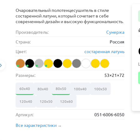
Очаровательный полотенцесушитель в стиле
состаренной латуни, который сочетает в себе
современный дизайн и высокую функциональность.
Производитель:
Сунержа
Страна:
Россия
Цвет:
состаренная латунь
Размеры:
53×21×72
60х40
80х50
80х40
100х40
100х50
120х40
120х50
120х60
Артикул:
051-6006-6050
Все характеристики →