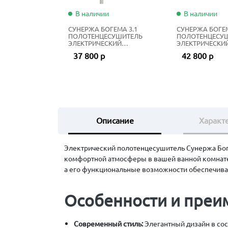
В наличии
В наличии
СУНЕРЖА БОГЕМА 3.1
СУНЕРЖА БОГЕМ
ПОЛОТЕНЦЕСУШИТЕЛЬ
ПОЛОТЕНЦЕСУ
ЭЛЕКТРИЧЕСКИЙ
ЭЛЕКТРИЧЕСКИ
ЖИДКОСТНЫЙ 80Х40 СМ
ЖИДКОСТНЫЙ 1
37 800 р
42 800 р
НЕРЖАВЕЮЩАЯ СТАЛЬ
МАТОВЫЙ ЧЁР
Описание
Характ
Электрический полотенцесушитель Сунержа Боге
комфортной атмосферы в вашей ванной комнате.
а его функциональные возможности обеспечива
Особенности и преи
Современный стиль:
Элегантный дизайн в сос