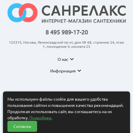
8 495 989-17-20
125315, Москва, Ленинградский пр-кт, дом № 68, строение 24, этаж
1, помещение II, комната 25
expand_more
О нас
expand_more
Информация
Мы используем файлы cookie для вашего удобства
пользования сайтом и повышения качества рекомендаций.
© 2011-2026 ООО “АНКОМ”
Все торговые марки принадлежат их владельцам. Копирование
Продолжая использовать сайт, вы соглашаетесь на их
составляющих частей сайта в какой бы то ни было форме без
обработку.
Подробнее
.
разрешения владельца авторских прав запрещено. Интернет-
магазин носит исключительно информационный характер.
Согласен
Нужна помощь?
Информационные материалы, размеры, фото и цены сайта не
?
являются публичной офертой, определяемой положениями Статьи