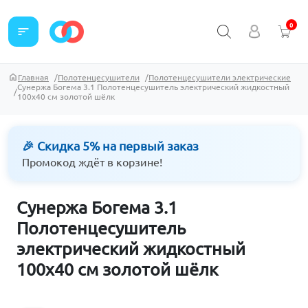
0
sort
Главная
Полотенцесушители
Полотенцесушители электрические
Сунержа Богема 3.1 Полотенцесушитель электрический жидкостный
100х40 см золотой шёлк
🎉 Скидка 5% на первый заказ
Промокод ждёт в корзине!
Сунержа Богема 3.1
Полотенцесушитель
электрический жидкостный
100х40 см золотой шёлк