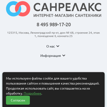
8 495 989-17-20
125315, Москва, Ленинградский пр-кт, дом № 68, строение 24, этаж
1, помещение II, комната 25
expand_more
О нас
expand_more
Информация
Мы используем файлы cookie для вашего удобства
пользования сайтом и повышения качества рекомендаций.
© 2011-2026 ООО “АНКОМ”
Все торговые марки принадлежат их владельцам. Копирование
Продолжая использовать сайт, вы соглашаетесь на их
составляющих частей сайта в какой бы то ни было форме без
обработку.
Подробнее
.
разрешения владельца авторских прав запрещено. Интернет-
магазин носит исключительно информационный характер.
Согласен
Нужна помощь?
Информационные материалы, размеры, фото и цены сайта не
?
являются публичной офертой, определяемой положениями Статьи
437 Гражданского кодекса РФ.