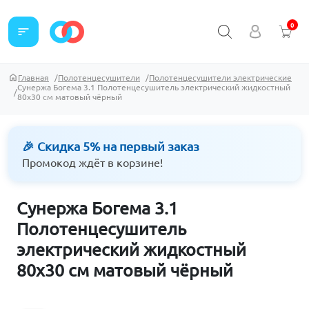
0
sort
Главная
Полотенцесушители
Полотенцесушители электрические
Сунержа Богема 3.1 Полотенцесушитель электрический жидкостный
80х30 см матовый чёрный
🎉 Скидка 5% на первый заказ
Промокод ждёт в корзине!
Сунержа Богема 3.1
Полотенцесушитель
электрический жидкостный
80х30 см матовый чёрный