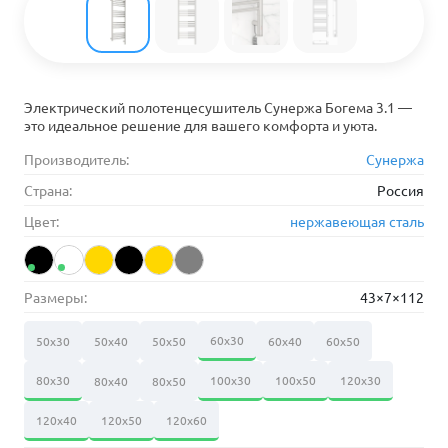
Электрический полотенцесушитель Сунержа Богема 3.1 —
это идеальное решение для вашего комфорта и уюта.
Производитель:
Сунержа
Страна:
Россия
Цвет:
нержавеющая сталь
Размеры:
43×7×112
60х30
50х30
50х40
50х50
60х40
60х50
80х30
100х30
100х50
120х30
80х40
80х50
120х40
120х50
120х60