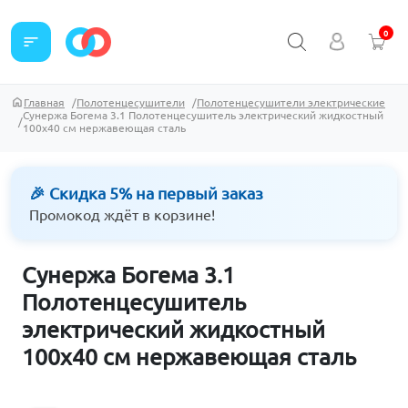
0
sort
Главная
Полотенцесушители
Полотенцесушители электрические
Сунержа Богема 3.1 Полотенцесушитель электрический жидкостный
100х40 см нержавеющая сталь
🎉 Скидка 5% на первый заказ
Промокод ждёт в корзине!
Сунержа Богема 3.1
Полотенцесушитель
электрический жидкостный
100х40 см нержавеющая сталь