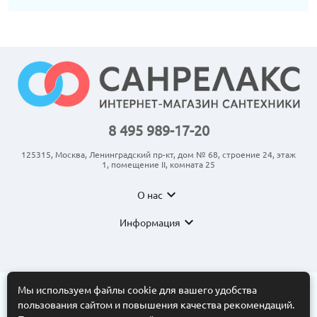
8 495 989-17-20
125315, Москва, Ленинградский пр-кт, дом № 68, строение 24, этаж
1, помещение II, комната 25
expand_more
О нас
expand_more
Информация
Мы используем файлы cookie для вашего удобства
пользования сайтом и повышения качества рекомендаций.
© 2011-2026 ООО “АНКОМ”
Все торговые марки принадлежат их владельцам. Копирование