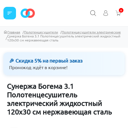
0
sort
Главная
Полотенцесушители
Полотенцесушители электрические
Сунержа Богема 3.1 Полотенцесушитель электрический жидкостный
120х30 см нержавеющая сталь
🎉 Скидка 5% на первый заказ
Промокод ждёт в корзине!
Сунержа Богема 3.1
Полотенцесушитель
электрический жидкостный
120х30 см нержавеющая сталь