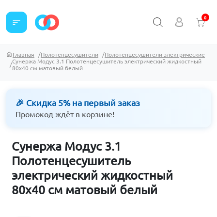
0
sort
Главная
Полотенцесушители
Полотенцесушители электрические
Сунержа Модус 3.1 Полотенцесушитель электрический жидкостный
80х40 см матовый белый
🎉 Скидка 5% на первый заказ
Промокод ждёт в корзине!
Сунержа Модус 3.1
Полотенцесушитель
электрический жидкостный
80х40 см матовый белый