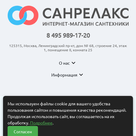
8 495 989-17-20
125315, Москва, Ленинградский пр-кт, дом № 68, строение 24, этаж
1, помещение II, комната 25
expand_more
О нас
expand_more
Информация
Мы используем файлы cookie для вашего удобства
пользования сайтом и повышения качества рекомендаций.
© 2011-2026 ООО “АНКОМ”
Все торговые марки принадлежат их владельцам. Копирование
Продолжая использовать сайт, вы соглашаетесь на их
составляющих частей сайта в какой бы то ни было форме без
обработку.
Подробнее
.
разрешения владельца авторских прав запрещено. Интернет-
магазин носит исключительно информационный характер.
Согласен
Нужна помощь?
Информационные материалы, размеры, фото и цены сайта не
?
являются публичной офертой, определяемой положениями Статьи