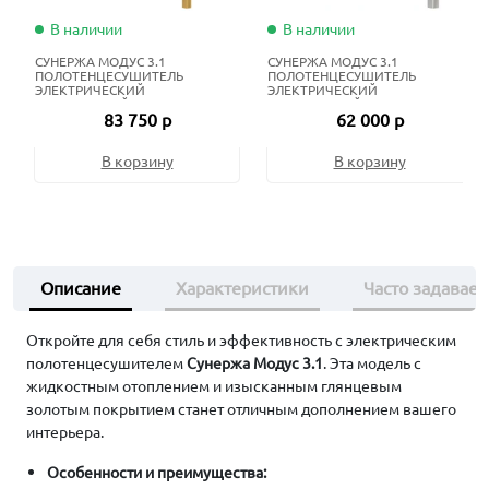
В наличии
В наличии
СУНЕРЖА МОДУС 3.1
СУНЕРЖА МОДУС 3.1
ПОЛОТЕНЦЕСУШИТЕЛЬ
ПОЛОТЕНЦЕСУШИТЕЛЬ
ЭЛЕКТРИЧЕСКИЙ
ЭЛЕКТРИЧЕСКИЙ
ЖИДКОСТНЫЙ 80Х50 СМ
ЖИДКОСТНЫЙ 60Х50 СМ
83 750 р
62 000 р
ЗОЛОТО
НЕРЖАВЕЮЩАЯ СТАЛЬ
В корзину
В корзину
Описание
Характеристики
Часто задавае
Откройте для себя стиль и эффективность с электрическим
полотенцесушителем
Сунержа Модус 3.1
. Эта модель с
жидкостным отоплением и изысканным глянцевым
золотым покрытием станет отличным дополнением вашего
интерьера.
Особенности и преимущества: