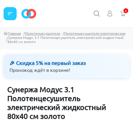
0
sort
Главная
Полотенцесушители
Полотенцесушители электрические
Сунержа Модус 3.1 Полотенцесушитель электрический жидкостный
80х40 см золото
🎉 Скидка 5% на первый заказ
Промокод ждёт в корзине!
Сунержа Модус 3.1
Полотенцесушитель
электрический жидкостный
80х40 см золото