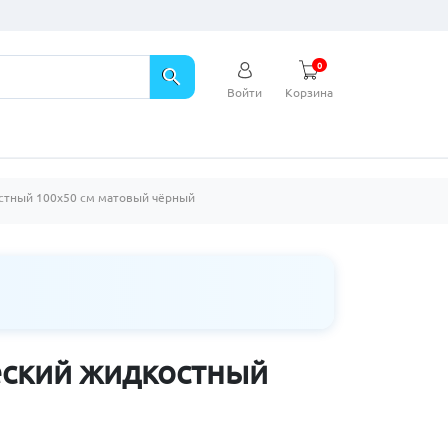
0
search
Войти
Корзина
стный 100х50 см матовый чёрный
еский жидкостный