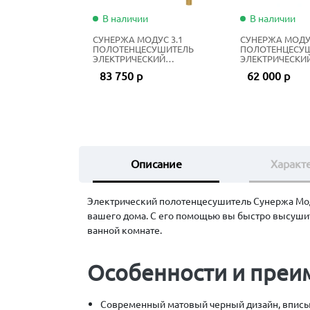
В наличии
В наличии
СУНЕРЖА МОДУС 3.1
СУНЕРЖА МОДУС
ПОЛОТЕНЦЕСУШИТЕЛЬ
ПОЛОТЕНЦЕСУ
ЭЛЕКТРИЧЕСКИЙ
ЭЛЕКТРИЧЕСКИ
ЖИДКОСТНЫЙ 80Х50 СМ
ЖИДКОСТНЫЙ 6
83 750 р
62 000 р
ЗОЛОТО
НЕРЖАВЕЮЩАЯ
Описание
Характ
Электрический полотенцесушитель Сунержа Моду
вашего дома. С его помощью вы быстро высуши
ванной комнате.
Особенности и преи
Современный матовый черный дизайн, вписы