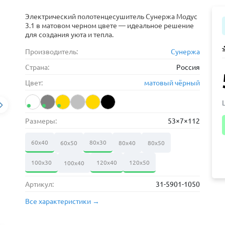
Электрический полотенцесушитель Сунержа Модус
3.1 в матовом черном цвете — идеальное решение
для создания уюта и тепла.
Производитель:
Сунержа
Страна:
Россия
Цвет:
матовый чёрный
Размеры:
53×7×112
60х40
80х30
60х50
80х40
80х50
100х30
120х40
120х50
100х40
Артикул:
31-5901-1050
Все характеристики →