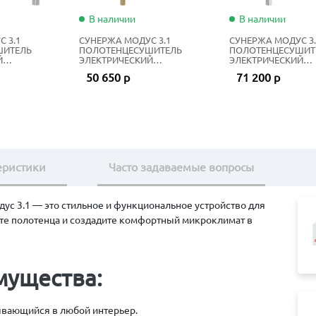
В наличии
В наличии
 3.1
СУНЕРЖА МОДУС 3.1
СУНЕРЖА МОДУС 3.
ШИТЕЛЬ
ПОЛОТЕНЦЕСУШИТЕЛЬ
ПОЛОТЕНЦЕСУШИТ
Й
ЭЛЕКТРИЧЕСКИЙ
ЭЛЕКТРИЧЕСКИЙ
0Х50 СМ
ЖИДКОСТНЫЙ 100Х50 СМ
ЖИДКОСТНЫЙ 80Х5
50 650 р
71 200 р
 СТАЛЬ
ЗОЛОТОЙ ШЁЛК
НЕРЖАВЕЮЩАЯ СТ
еристики
Часто задаваемые вопросы
с 3.1 — это стильное и функциональное устройство для
те полотенца и создадите комфортный микроклимат в
мущества:
вающийся в любой интерьер.