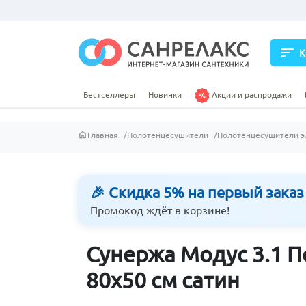
sort
К
Бестселлеры
Новинки
Акции и распродажи
Главная
Полотенцесушители
Полотенцесушители э
🎉 Скидка 5% на первый заказ
Промокод ждёт в корзине!
Сунержа Модус 3.1 
80х50 см сатин