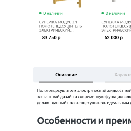
В наличии
В наличии
СУНЕРЖА МОДУС 3.1
СУНЕРЖА МОДУС
ПОЛОТЕНЦЕСУШИТЕЛЬ
ПОЛОТЕНЦЕСУ
ЭЛЕКТРИЧЕСКИЙ
ЭЛЕКТРИЧЕСКИ
ЖИДКОСТНЫЙ 80Х50 СМ
ЖИДКОСТНЫЙ 6
83 750 р
62 000 р
ЗОЛОТО
НЕРЖАВЕЮЩАЯ
Описание
Характ
Полотенцесушитель электрический жидкостный С
элегантный дизайн и современную функциональ
делают данный полотенцесушитель идеальным д
Особенности и преи