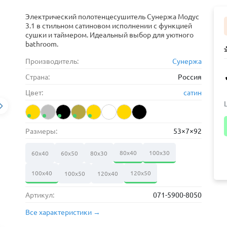
Электрический полотенцесушитель Сунержа Модус
3.1 в стильном сатиновом исполнении с функцией
сушки и таймером. Идеальный выбор для уютного
bathroom.
Производитель:
Сунержа
Страна:
Россия
Цвет:
сатин
Размеры:
53×7×92
80х40
100х30
60х40
60х50
80х30
100х40
120х50
100х50
120х40
Артикул:
071-5900-8050
Все характеристики →