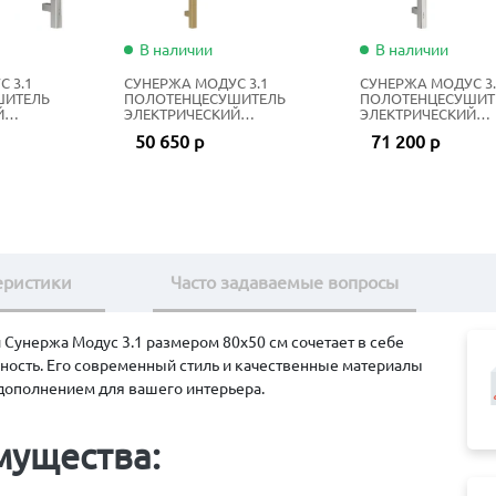
В наличии
В наличии
 3.1
СУНЕРЖА МОДУС 3.1
СУНЕРЖА МОДУС 3.
ШИТЕЛЬ
ПОЛОТЕНЦЕСУШИТЕЛЬ
ПОЛОТЕНЦЕСУШИТ
Й
ЭЛЕКТРИЧЕСКИЙ
ЭЛЕКТРИЧЕСКИЙ
0Х50 СМ
ЖИДКОСТНЫЙ 100Х50 СМ
ЖИДКОСТНЫЙ 80Х5
50 650 р
71 200 р
 СТАЛЬ
ЗОЛОТОЙ ШЁЛК
НЕРЖАВЕЮЩАЯ СТ
еристики
Часто задаваемые вопросы
унержа Модус 3.1 размером 80х50 см сочетает в себе
ность. Его современный стиль и качественные материалы
ополнением для вашего интерьера.
мущества: