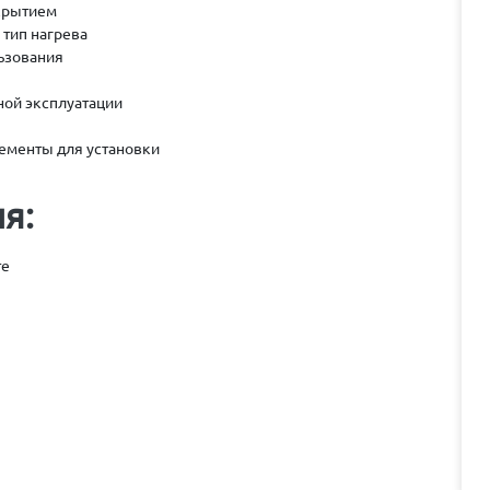
крытием
тип нагрева
льзования
ной эксплуатации
ементы для установки
я:
те