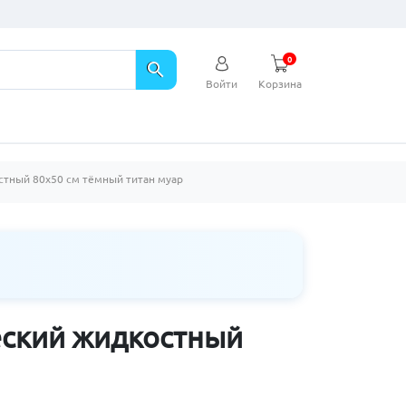
0
search
Войти
Корзина
стный 80х50 см тёмный титан муар
еский жидкостный