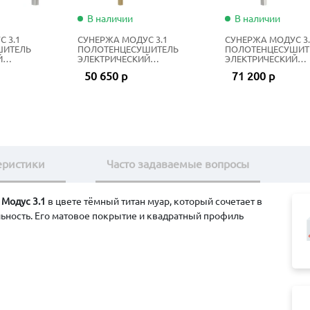
В наличии
В наличии
 3.1
СУНЕРЖА МОДУС 3.1
СУНЕРЖА МОДУС 3.
ШИТЕЛЬ
ПОЛОТЕНЦЕСУШИТЕЛЬ
ПОЛОТЕНЦЕСУШИТ
Й
ЭЛЕКТРИЧЕСКИЙ
ЭЛЕКТРИЧЕСКИЙ
0Х50 СМ
ЖИДКОСТНЫЙ 100Х50 СМ
ЖИДКОСТНЫЙ 80Х5
50 650 р
71 200 р
 СТАЛЬ
ЗОЛОТОЙ ШЁЛК
НЕРЖАВЕЮЩАЯ СТ
еристики
Часто задаваемые вопросы
Модус 3.1
в цвете тёмный титан муар, который сочетает в
ьность. Его матовое покрытие и квадратный профиль