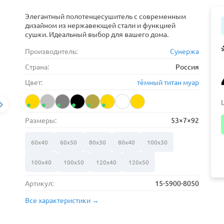
Элегантный полотенцесушитель с современным
дизайном из нержавеющей стали и функцией
сушки. Идеальный выбор для вашего дома.
Производитель:
Сунержа
Страна:
Россия
Цвет:
тёмный титан муар
Размеры:
53×7×92
60х40
60х50
80х30
80х40
100х30
100х40
100х50
120х40
120х50
Артикул:
15-5900-8050
Все характеристики →