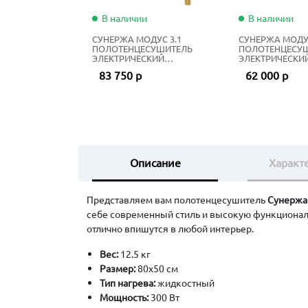
В наличии
В наличии
СУНЕРЖА МОДУС 3.1
СУНЕРЖА МОДУС
ПОЛОТЕНЦЕСУШИТЕЛЬ
ПОЛОТЕНЦЕСУ
ЭЛЕКТРИЧЕСКИЙ
ЭЛЕКТРИЧЕСКИ
ЖИДКОСТНЫЙ 80Х50 СМ
ЖИДКОСТНЫЙ 6
83 750 р
62 000 р
ЗОЛОТО
НЕРЖАВЕЮЩАЯ
Описание
Характ
Представляем вам полотенцесушитель
Сунержа 
себе современный стиль и высокую функционал
отлично впишутся в любой интерьер.
Вес:
12.5 кг
Размер:
80х50 см
Тип нагрева:
жидкостный
Мощность:
300 Вт