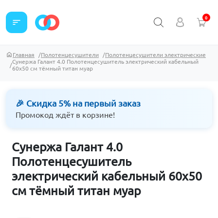
0
sort
Главная
Полотенцесушители
Полотенцесушители электрические
Сунержа Галант 4.0 Полотенцесушитель электрический кабельный
60х50 см тёмный титан муар
🎉 Скидка 5% на первый заказ
Промокод ждёт в корзине!
Сунержа Галант 4.0
Полотенцесушитель
электрический кабельный 60х50
см тёмный титан муар