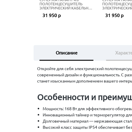
ПОЛОТЕНЦЕСУШИТЕЛЬ
ПОЛОТЕНЦЕСУ
ЭЛЕКТРИЧЕСКИЙ КАБЕЛЬНЫЙ
ЭЛЕКТРИЧЕСКИ
100Х50 СМ ТЁМНЫЙ ТИТАН
100Х50 СМ ЗОЛ
31 950 р
31 950 р
МУАР
Описание
Характ
Откройте для себя электрический полотенцесуши
современный дизайн и функциональность. С раз
станет изысканным дополнением вашего интерь
Особенности и преимущ
Мощность: 168 Вт для эффективного обогрева
Инновационный таймер и терморегулятор для
Долговечный материал — нержавеющая стал
Высокий класс защиты IP54 обеспечивает без