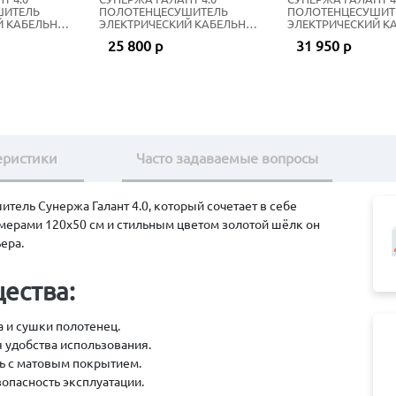
ШИТЕЛЬ
ПОЛОТЕНЦЕСУШИТЕЛЬ
ПОЛОТЕНЦЕСУШИТ
Й КАБЕЛЬНЫЙ
ЭЛЕКТРИЧЕСКИЙ КАБЕЛЬНЫЙ
ЭЛЕКТРИЧЕСКИЙ К
ОТОЙ ШЁЛК
60Х50 СМ ЗОЛОТОЙ ШЁЛК
100Х50 СМ МАТОВ
25 800 р
31 950 р
еристики
Часто задаваемые вопросы
тель Сунержа Галант 4.0, который сочетает в себе
мерами 120х50 см и стильным цветом золотой шёлк он
ера.
ества:
 и сушки полотенец.
 удобства использования.
ь с матовым покрытием.
опасность эксплуатации.