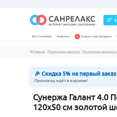
sort
К
Бестселлеры
Новинки
Акции и распродажи
Главная
Полотенцесушители
Полотенцесушители э
🎉 Скидка 5% на первый заказ
Промокод ждёт в корзине!
Сунержа Галант 4.0
120х50 см золотой ш