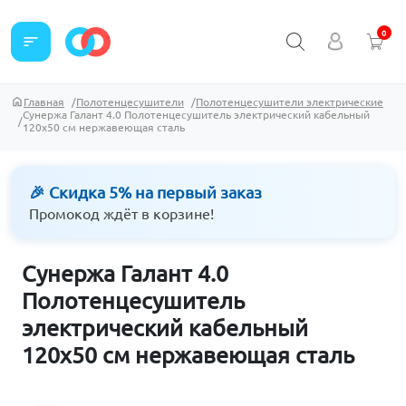
0
sort
Главная
Полотенцесушители
Полотенцесушители электрические
Сунержа Галант 4.0 Полотенцесушитель электрический кабельный
120х50 см нержавеющая сталь
🎉 Скидка 5% на первый заказ
Промокод ждёт в корзине!
Сунержа Галант 4.0
Полотенцесушитель
электрический кабельный
120х50 см нержавеющая сталь