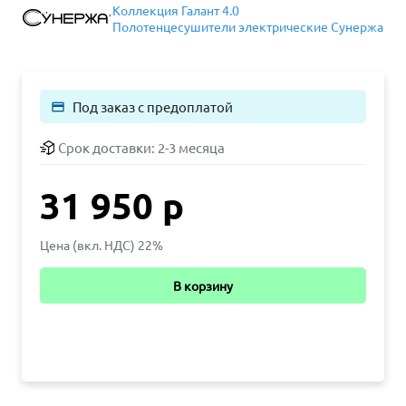
Коллекция Галант 4.0
Полотенцесушители электрические Сунержа
Под заказ с предоплатой
payment
Срок доставки:
2-3 месяца
31 950 р
Цена (вкл. НДС) 22%
В корзину