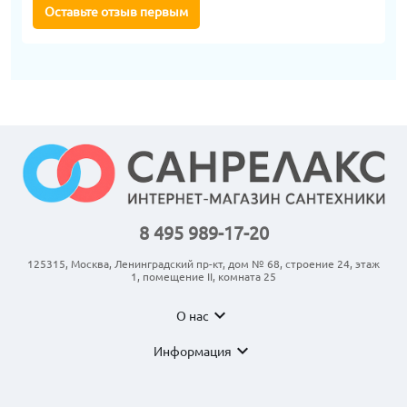
Оставьте отзыв первым
8 495 989-17-20
125315, Москва, Ленинградский пр-кт, дом № 68, строение 24, этаж
1, помещение II, комната 25
expand_more
О нас
expand_more
Информация