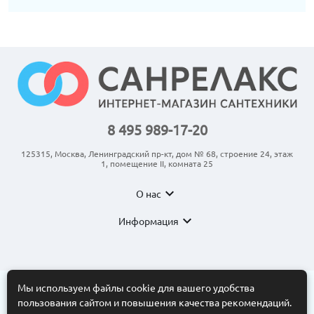
8 495 989-17-20
125315, Москва, Ленинградский пр-кт, дом № 68, строение 24, этаж
1, помещение II, комната 25
expand_more
О нас
expand_more
Информация
Мы используем файлы cookie для вашего удобства
пользования сайтом и повышения качества рекомендаций.
© 2011-2026 ООО “АНКОМ”
Все торговые марки принадлежат их владельцам. Копирование