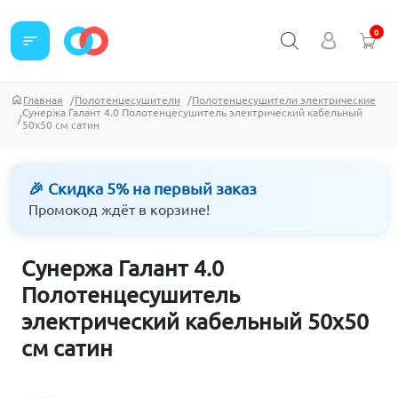
0
sort
Главная
Полотенцесушители
Полотенцесушители электрические
Сунержа Галант 4.0 Полотенцесушитель электрический кабельный
50х50 см сатин
🎉 Скидка 5% на первый заказ
Промокод ждёт в корзине!
Сунержа Галант 4.0
Полотенцесушитель
электрический кабельный 50х50
см сатин