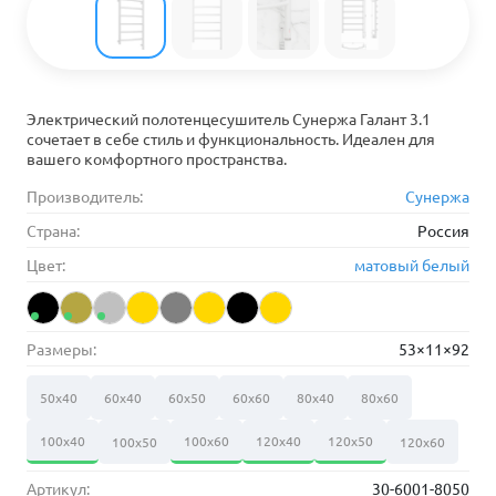
Электрический полотенцесушитель Сунержа Галант 3.1
сочетает в себе стиль и функциональность. Идеален для
вашего комфортного пространства.
Производитель:
Сунержа
Страна:
Россия
Цвет:
матовый белый
Размеры:
53×11×92
50х40
60х40
60х50
60х60
80х40
80х60
100х40
100х60
120х40
120х50
100х50
120х60
Артикул:
30-6001-8050