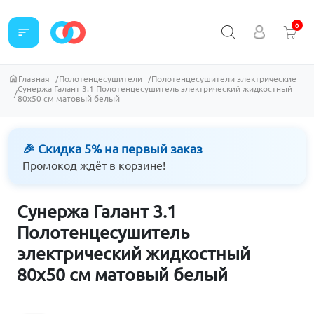
0
sort
Главная
Полотенцесушители
Полотенцесушители электрические
Сунержа Галант 3.1 Полотенцесушитель электрический жидкостный
80х50 см матовый белый
🎉 Скидка 5% на первый заказ
Промокод ждёт в корзине!
Сунержа Галант 3.1
Полотенцесушитель
электрический жидкостный
80х50 см матовый белый