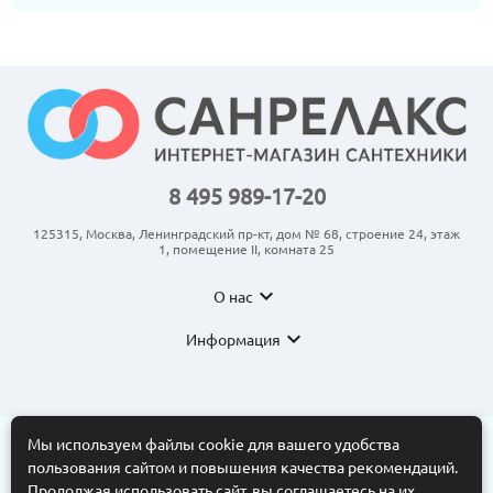
8 495 989-17-20
125315, Москва, Ленинградский пр-кт, дом № 68, строение 24, этаж
1, помещение II, комната 25
expand_more
О нас
expand_more
Информация
Мы используем файлы cookie для вашего удобства
пользования сайтом и повышения качества рекомендаций.
© 2011-2026 ООО “АНКОМ”
Все торговые марки принадлежат их владельцам. Копирование
Продолжая использовать сайт, вы соглашаетесь на их