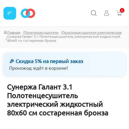
0
sort
Главная
Полотенцесушители
Полотенцесушители электрические
Сунержа Галант 3.1 Полотенцесушитель электрический жидкостный
80х60 см состаренная бронза
🎉 Скидка 5% на первый заказ
Промокод ждёт в корзине!
Сунержа Галант 3.1
Полотенцесушитель
электрический жидкостный
80х60 см состаренная бронза