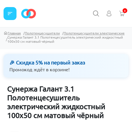
0
sort
Главная
Полотенцесушители
Полотенцесушители электрические
Сунержа Галант 3.1 Полотенцесушитель электрический жидкостный
100х50 см матовый чёрный
🎉 Скидка 5% на первый заказ
Промокод ждёт в корзине!
Сунержа Галант 3.1
Полотенцесушитель
электрический жидкостный
100х50 см матовый чёрный