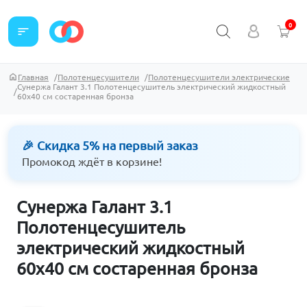
0
sort
Главная
Полотенцесушители
Полотенцесушители электрические
Сунержа Галант 3.1 Полотенцесушитель электрический жидкостный
60х40 см состаренная бронза
🎉 Скидка 5% на первый заказ
Промокод ждёт в корзине!
Сунержа Галант 3.1
Полотенцесушитель
электрический жидкостный
60х40 см состаренная бронза