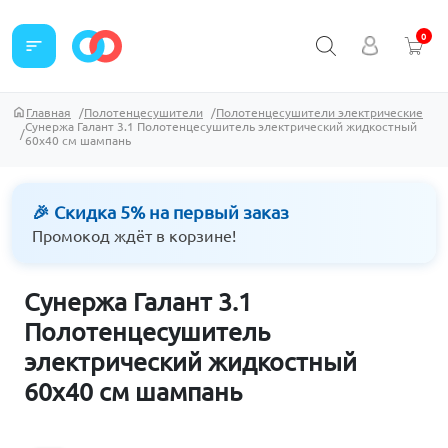
0
sort
Главная
Полотенцесушители
Полотенцесушители электрические
Сунержа Галант 3.1 Полотенцесушитель электрический жидкостный
60х40 см шампань
🎉 Скидка 5% на первый заказ
Промокод ждёт в корзине!
Сунержа Галант 3.1
Полотенцесушитель
электрический жидкостный
60х40 см шампань