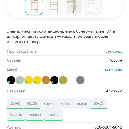
Электрический полотенцесушитель Сунержа Галант 3.1 в
шикарном цвете шампань — идеальное решение для
вашего интерьера.
Производитель:
Сунержа
Страна:
Россия
Цвет:
шампань
Размеры:
43×9×72
50х40
60х50
80х60
60х60
80х40
80х50
100х40
100х50
100х60
Артикул:
020-6001-6040