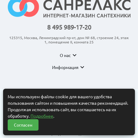
8 495 989-17-20
125315, Москва, Ленинградский пр-кт, дом № 68, строение 24, этаж
1, помещение II, комната 25
expand_more
О нас
expand_more
Информация
Мы используем файлы cookie для вашего удобства
пользования сайтом и повышения качества рекомендаций.
© 2011-2026 ООО “АНКОМ”
Все торговые марки принадлежат их владельцам. Копирование
Продолжая использовать сайт, вы соглашаетесь на их
составляющих частей сайта в какой бы то ни было форме без
обработку.
Подробнее
.
разрешения владельца авторских прав запрещено. Интернет-
магазин носит исключительно информационный характер.
Согласен
Нужна помощь?
Информационные материалы, размеры, фото и цены сайта не
?
являются публичной офертой, определяемой положениями Статьи
437 Гражданского кодекса РФ.