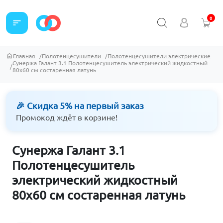
0
sort
Главная
Полотенцесушители
Полотенцесушители электрические
Сунержа Галант 3.1 Полотенцесушитель электрический жидкостный
80х60 см состаренная латунь
🎉 Скидка 5% на первый заказ
Промокод ждёт в корзине!
Сунержа Галант 3.1
Полотенцесушитель
электрический жидкостный
80х60 см состаренная латунь