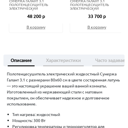
СУНЕРЖА ГАЛАНТ 3.1
СУНЕРЖА ГАЛАНТ 3.1
ПОЛОТЕНЦЕСУШИТЕЛЬ
ПОЛОТЕНЦЕСУШИТЕЛЬ
ЭЛЕКТРИЧЕСКИЙ
ЭЛЕКТРИЧЕСКИЙ
ЖИДКОСТНЫЙ 80Х50 СМ
ЖИДКОСТНЫЙ 80Х50 СМ
48 200 р
33 700 р
СОСТАРЕННАЯ БРОНЗА
МАТОВЫЙ ЧЁРНЫЙ
В корзину
В корзину
Описание
Характеристики
Часто задавае
Полотенцесушитель электрический жидкостный Сунержа
Галант 3.1 с размерами 80х60 см в цвете состаренная латунь
— это настоящий украшение вашей ванной комнаты.
Изготовленный из нержавеющей стали с матовым
покрытием, он обеспечивает надежное и долговечное
использование.
Тип нагрева: жидкостный
Мощность: 300 Вт
Регулировка температуры и терморегулятор для