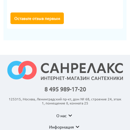
Оставьте отзыв первым
8 495 989-17-20
125315, Москва, Ленинградский пр-кт, дом № 68, строение 24, этаж
1, помещение II, комната 25
expand_more
О нас
expand_more
Информация