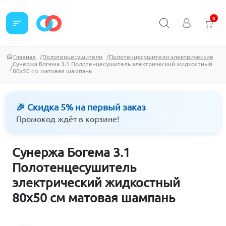
0
sort
Главная
Полотенцесушители
Полотенцесушители электрические
Сунержа Богема 3.1 Полотенцесушитель электрический жидкостный
80х50 см матовая шампань
🎉 Скидка 5% на первый заказ
Промокод ждёт в корзине!
Сунержа Богема 3.1
Полотенцесушитель
электрический жидкостный
80х50 см матовая шампань