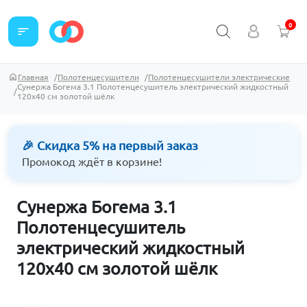
0
sort
Главная
Полотенцесушители
Полотенцесушители электрические
Сунержа Богема 3.1 Полотенцесушитель электрический жидкостный
120х40 см золотой шёлк
🎉 Скидка 5% на первый заказ
Промокод ждёт в корзине!
Сунержа Богема 3.1
Полотенцесушитель
электрический жидкостный
120х40 см золотой шёлк