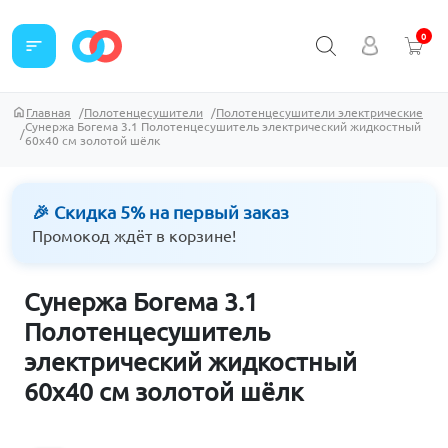
0
sort
Главная
Полотенцесушители
Полотенцесушители электрические
Сунержа Богема 3.1 Полотенцесушитель электрический жидкостный
60х40 см золотой шёлк
🎉 Скидка 5% на первый заказ
Промокод ждёт в корзине!
Сунержа Богема 3.1
Полотенцесушитель
электрический жидкостный
60х40 см золотой шёлк