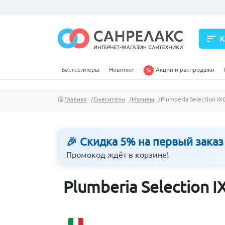
sort
К
Бестселлеры
Новинки
Акции и распродажи
Главная
Смесители
Изливы
Plumberia Selection I
🎉 Скидка 5% на первый заказ
Промокод ждёт в корзине!
Plumberia Selection 