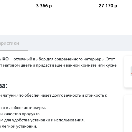
STAINLESS STEEL
3 366 р
27 170 р
еристики
n IXO
— отличный выбор для современного интерьеры. Этот
т матовом цвете и придаст вашей ванной комнате или кухне
а:
латуни, что обеспечивает долговечность и стойкость к
ся в любые интерьеры.
и качество продукта.
см для удобства установки и использования.
 легкой установки.