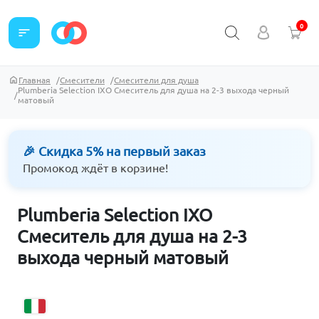
0
sort
Главная
Смесители
Смесители для душа
Plumberia Selection IXO Смеситель для душа на 2-3 выхода черный
матовый
🎉 Скидка 5% на первый заказ
Промокод ждёт в корзине!
Plumberia Selection IXO
Смеситель для душа на 2-3
выхода черный матовый