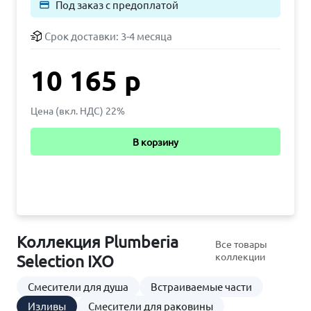
Под заказ с предоплатой
payment
Срок доставки:
3-4 месяца
10 165 р
Цена (вкл. НДС) 22%
В корзину
Коллекция Plumberia
Все товары
коллекции
Selection IXO
Смесители для душа
Встраиваемые части
Изливы
Смесители для раковины