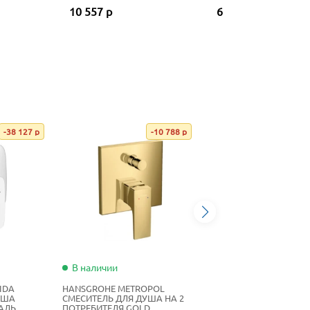
10 557 р
6 883 р
-38 127 р
-10 788 р
В наличии
IDA
HANSGROHE METROPOL
УША
СМЕСИТЕЛЬ ДЛЯ ДУША НА 2
АЛЬ
ПОТРЕБИТЕЛЯ GOLD,