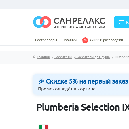
sort
К
Бестселлеры
Новинки
Акции и распродажи
Главная
Смесители
Смесители для душа
Plumberi
🎉 Скидка 5% на первый заказ
Промокод ждёт в корзине!
Plumberia Selection 