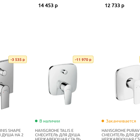
БРАШИРОВАННЫЙ
14 453 р
12 733 р
-3 535 р
-11 970 р
В наличии
Заканчивается
NIS SHAPE
HANSGROHE TALIS E
HANSGROHE PURAV
 ДУША НА 2
СМЕСИТЕЛЬ ДЛЯ ДУША
СМЕСИТЕЛЬ ДЛЯ Д
НЕРЖАВЕЮЩАЯ СТАЛЬ
НЕРЖАВЕЮЩАЯ СТ