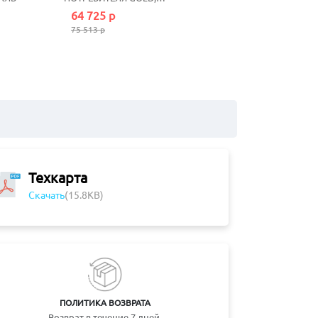
POLISHED GOLD
64 725 р
75 513 р
Техкарта
Скачать
(15.8KB)
ПОЛИТИКА ВОЗВРАТА
Возврат в течение 7 дней.