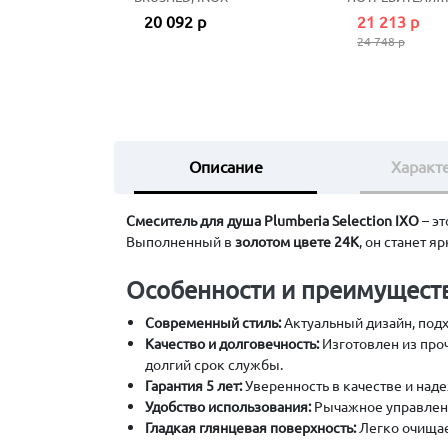
НЕРЖАВЕЮЩАЯ
20 092 р
21 213 р
24 748 р
Описание
Характ
Смеситель для душа Plumberia Selection IXO
– эт
Выполненный в
золотом цвете 24К
, он станет 
Особенности и преимуществ
Современный стиль:
Актуальный дизайн, под
Качество и долговечность:
Изготовлен из про
долгий срок службы.
Гарантия 5 лет:
Уверенность в качестве и наде
Удобство использования:
Рычажное управлени
Гладкая глянцевая поверхность:
Легко очищае