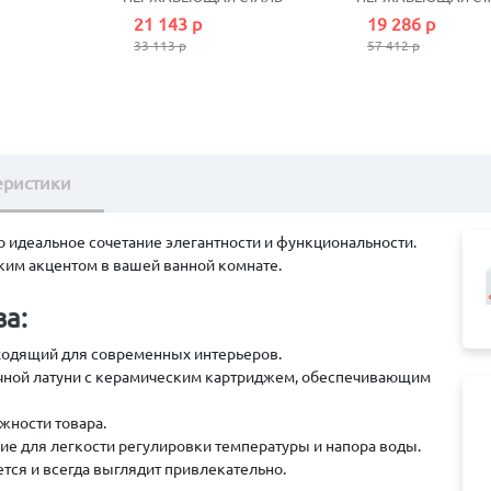
 СТАЛЬ
21 143 р
19 286 р
33 113 р
57 412 р
еристики
о идеальное сочетание элегантности и функциональности.
ярким акцентом в вашей ванной комнате.
а:
ходящий для современных интерьеров.
чной латуни с керамическим картриджем, обеспечивающим
жности товара.
е для легкости регулировки температуры и напора воды.
тся и всегда выглядит привлекательно.