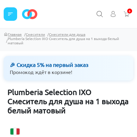
0
sort
Главная
Смесители
Смесители для душа
Plumberia Selection IXO Смеситель для душа на 1 выхода белый
матовый
🎉 Скидка 5% на первый заказ
Промокод ждёт в корзине!
Plumberia Selection IXO
Смеситель для душа на 1 выхода
белый матовый